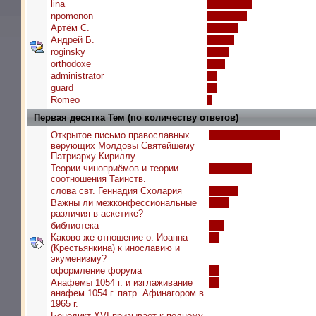
lina
npomonon
Артём С.
Андрей Б.
roginsky
orthodoxe
administrator
guard
Romeo
Первая десятка Тем (по количеству ответов)
Открытое письмо православных
верующих Молдовы Святейшему
Патриарху Кириллу
Теории чиноприёмов и теории
соотношения Таинств.
слова свт. Геннадия Схолария
Важны ли межконфессиональные
различия в аскетике?
библиотека
Каково же отношение о. Иоанна
(Крестьянкина) к инославию и
экуменизму?
оформление форума
Анафемы 1054 г. и изглаживание
анафем 1054 г. патр. Афинагором в
1965 г.
Бенедикт XVI призывает к полному