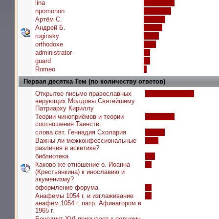
lina
npomonon
Артём С.
Андрей Б.
roginsky
orthodoxe
administrator
guard
Romeo
Первая десятка Тем (по количеству ответов)
Открытое письмо православных
верующих Молдовы Святейшему
Патриарху Кириллу
Теории чиноприёмов и теории
соотношения Таинств.
слова свт. Геннадия Схолария
Важны ли межконфессиональные
различия в аскетике?
библиотека
Каково же отношение о. Иоанна
(Крестьянкина) к инославию и
экуменизму?
оформление форума
Анафемы 1054 г. и изглаживание
анафем 1054 г. патр. Афинагором в
1965 г.
Бенедикт XVI призывает к полному